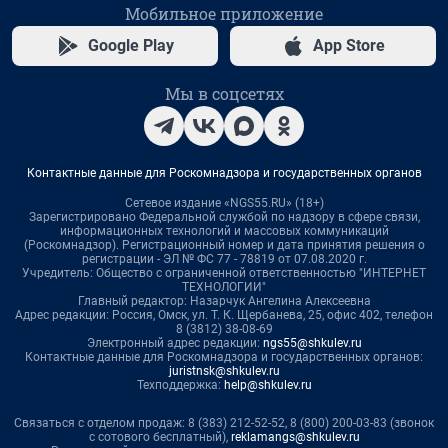
Мобильное приложение
Google Play
App Store
Мы в соцсетях
Контактные данные для Роскомнадзора и государственных органов
Сетевое издание «NGS55.RU» (18+)
Зарегистрировано Федеральной службой по надзору в сфере связи,
информационных технологий и массовых коммуникаций
(Роскомнадзор). Регистрационный номер и дата принятия решения о
регистрации - ЭЛ № ФС 77 - 78819 от 07.08.2020 г.
Учредитель: Общество с ограниченной ответственностью "ИНТЕРНЕТ
ТЕХНОЛОГИИ"
Главный редактор: Назарчук Ангелина Алексеевна
Адрес редакции: Россия, Омск, ул. Т. К. Щербанева, 25, офис 402, телефон
8 (3812) 38-08-69
Электронный адрес редакции:
ngs55@shkulev.ru
Контактные данные для Роскомнадзора и государственных органов:
juristnsk@shkulev.ru
Техподдержка:
help@shkulev.ru
Связаться с отделом продаж: 8 (383) 212-52-52, 8 (800) 200-03-83 (звонок
с сотового бесплатный),
reklamangs@shkulev.ru