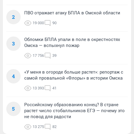
ПВО отражает атаку БПЛА в Омской области
2
19 000
90
Обломки БПЛА упали в поле в окрестностях
3
Омска — вспыхнул пожар
17 756
39
«У меня в огороде больше растет»: репортаж с
4
самой провальной «Флоры» в истории Омска
13 393
41
Российскому образованию конец? В стране
5
растет число стобалльников ЕГЭ — почему это
не повод для радости
13 275
82