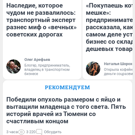
Наследие, которое
«Покупаешь кот
чудом не развалилось:
мешке»:
транспортный эксперт
предпринимате
разнес миф о «вечных»
рассказала, как
советских дорогах
самом деле уст
бизнес со скла
дешевых товар
Олег Арефьев
Наталья Шорохо
Блогер, предприниматель,
владелец в транспортном
Открыла кофейну
бизнесе
деньги соцразви
РЕКОМЕНДУЕМ
Победили опухоль размером с яйцо и
вытащили младенца с того света. Пять
историй врачей из Тюмени со
счастливым концом
3 часа
3 220
Обсудить