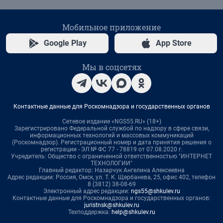
Мобильное приложение
Google Play
App Store
Мы в соцсетях
Контактные данные для Роскомнадзора и государственных органов
Сетевое издание «NGS55.RU» (18+)
Зарегистрировано Федеральной службой по надзору в сфере связи,
информационных технологий и массовых коммуникаций
(Роскомнадзор). Регистрационный номер и дата принятия решения о
регистрации - ЭЛ № ФС 77 - 78819 от 07.08.2020 г.
Учредитель: Общество с ограниченной ответственностью "ИНТЕРНЕТ
ТЕХНОЛОГИИ"
Главный редактор: Назарчук Ангелина Алексеевна
Адрес редакции: Россия, Омск, ул. Т. К. Щербанева, 25, офис 402, телефон
8 (3812) 38-08-69
Электронный адрес редакции:
ngs55@shkulev.ru
Контактные данные для Роскомнадзора и государственных органов:
juristnsk@shkulev.ru
Техподдержка:
help@shkulev.ru