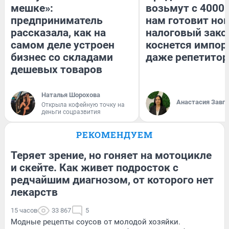
мешке»:
возьмут с 4000.
предприниматель
нам готовит но
рассказала, как на
налоговый зако
самом деле устроен
коснется импор
бизнес со складами
даже репетитор
дешевых товаров
Наталья Шорохова
Анастасия Завг
Открыла кофейную точку на
деньги соцразвития
РЕКОМЕНДУЕМ
Теряет зрение, но гоняет на мотоцикле
и скейте. Как живет подросток с
редчайшим диагнозом, от которого нет
лекарств
15 часов
33 867
5
Модные рецепты соусов от молодой хозяйки.