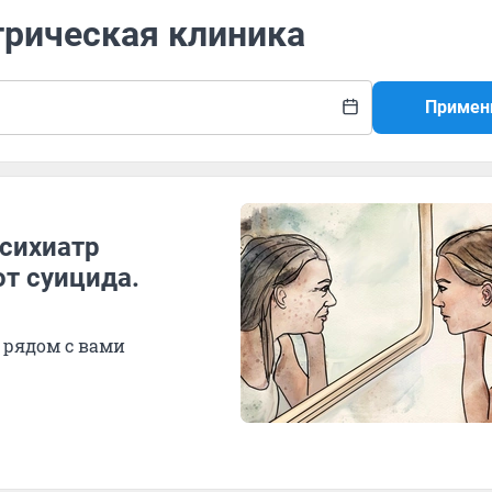
трическая клиника
Примен
Психиатр
от суицида.
 рядом с вами