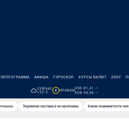
ЕЛЕПРОГРАММА
АФИША
ГОРОСКОП
КУРСЫ ВАЛЮТ
ZODY
П
USD 81,41
СЕЙЧАС
4
ПРОБКИ
+22°C
EUR 94,06
огонька»
Тюремная система и ее проблемы
Какие знаменитости свя