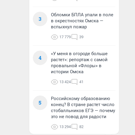
Обломки БПЛА упали в поле
3
в окрестностях Омска —
вспыхнул пожар
17 779
39
«У меня в огороде больше
4
растет»: репортаж с самой
провальной «Флоры» в
истории Омска
13 424
41
Российскому образованию
5
конец? В стране растет число
стобалльников ЕГЭ — почему
это не повод для радости
13 294
82