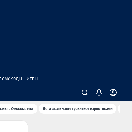
РОМОКОДЫ
ИГРЫ
заны с Омском: тест
Дети стали чаще травиться наркотиками
Появя