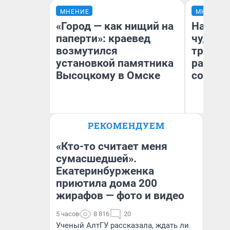
МНЕНИЕ
МНЕНИЕ
«Город — как нищий на
Наслед
паперти»: краевед
чудом 
возмутился
трансп
установкой памятника
разнес
Высоцкому в Омске
советс
Ол
РЕКОМЕНДУЕМ
Бл
Игорь Коновалов
вл
Историк
би
«Кто-то считает меня
сумасшедшей».
Екатеринбурженка
приютила дома 200
жирафов — фото и видео
5 часов
8 816
20
Ученый АлтГУ рассказала, ждать ли