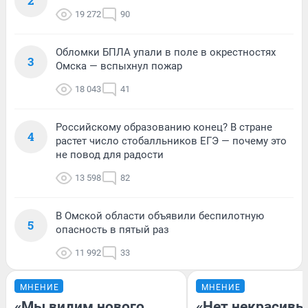
2
19 272
90
Обломки БПЛА упали в поле в окрестностях
3
Омска — вспыхнул пожар
18 043
41
Российскому образованию конец? В стране
4
растет число стобалльников ЕГЭ — почему это
не повод для радости
13 598
82
В Омской области объявили беспилотную
5
опасность в пятый раз
11 992
33
МНЕНИЕ
МНЕНИЕ
«Мы видим нового
«Нет некрасивы