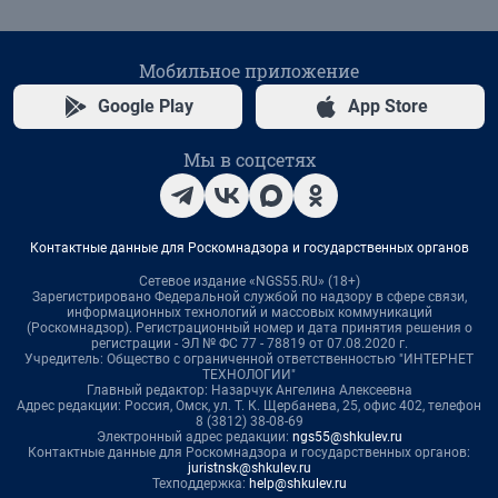
Мобильное приложение
Google Play
App Store
Мы в соцсетях
Контактные данные для Роскомнадзора и государственных органов
Сетевое издание «NGS55.RU» (18+)
Зарегистрировано Федеральной службой по надзору в сфере связи,
информационных технологий и массовых коммуникаций
(Роскомнадзор). Регистрационный номер и дата принятия решения о
регистрации - ЭЛ № ФС 77 - 78819 от 07.08.2020 г.
Учредитель: Общество с ограниченной ответственностью "ИНТЕРНЕТ
ТЕХНОЛОГИИ"
Главный редактор: Назарчук Ангелина Алексеевна
Адрес редакции: Россия, Омск, ул. Т. К. Щербанева, 25, офис 402, телефон
8 (3812) 38-08-69
Электронный адрес редакции:
ngs55@shkulev.ru
Контактные данные для Роскомнадзора и государственных органов:
juristnsk@shkulev.ru
Техподдержка:
help@shkulev.ru