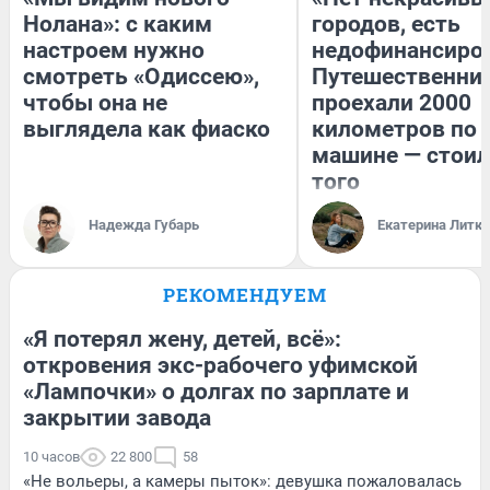
Нолана»: с каким
городов, есть
настроем нужно
недофинансиро
смотреть «Одиссею»,
Путешественни
чтобы она не
проехали 2000
выглядела как фиаско
километров по 
машине — стоил
того
Надежда Губарь
Екатерина Литк
РЕКОМЕНДУЕМ
«Я потерял жену, детей, всё»:
откровения экс-рабочего уфимской
«Лампочки» о долгах по зарплате и
закрытии завода
10 часов
22 800
58
«Не вольеры, а камеры пыток»: девушка пожаловалась