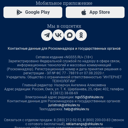
Мобильное приложение
Google Play
App Store
Мы в соцсетях
Контактные данные для Роскомнадзора и государственных органов
Сетевое издание «NGS55.RU» (18+)
Зарегистрировано Федеральной службой по надзору в сфере связи,
информационных технологий и массовых коммуникаций
(Роскомнадзор). Регистрационный номер и дата принятия решения о
регистрации - ЭЛ № ФС 77 - 78819 от 07.08.2020 г.
Учредитель: Общество с ограниченной ответственностью "ИНТЕРНЕТ
ТЕХНОЛОГИИ"
Главный редактор: Назарчук Ангелина Алексеевна
Адрес редакции: Россия, Омск, ул. Т. К. Щербанева, 25, офис 402, телефон
8 (3812) 38-08-69
Электронный адрес редакции:
ngs55@shkulev.ru
Контактные данные для Роскомнадзора и государственных органов:
juristnsk@shkulev.ru
Техподдержка:
help@shkulev.ru
Связаться с отделом продаж: 8 (383) 212-52-52, 8 (800) 200-03-83 (звонок
с сотового бесплатный),
reklamangs@shkulev.ru
Редакция сайта не несет ответственности за достоверность