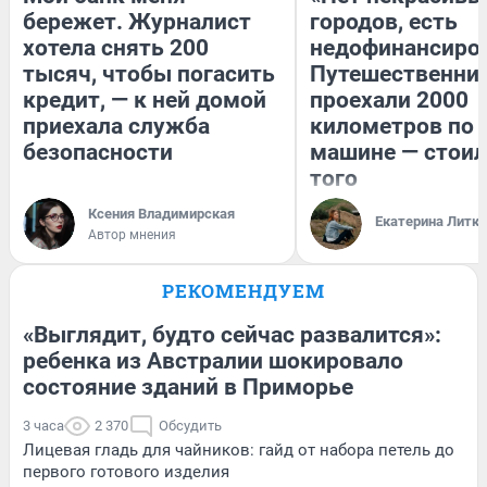
бережет. Журналист
городов, есть
хотела снять 200
недофинансиро
тысяч, чтобы погасить
Путешественни
кредит, — к ней домой
проехали 2000
приехала служба
километров по 
безопасности
машине — стоил
того
Ксения Владимирская
Екатерина Литк
Автор мнения
РЕКОМЕНДУЕМ
«Выглядит, будто сейчас развалится»:
ребенка из Австралии шокировало
состояние зданий в Приморье
3 часа
2 370
Обсудить
Лицевая гладь для чайников: гайд от набора петель до
первого готового изделия