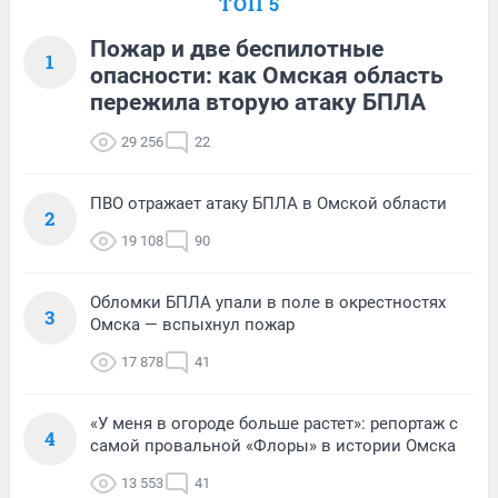
ТОП 5
Пожар и две беспилотные
1
опасности: как Омская область
пережила вторую атаку БПЛА
29 256
22
ПВО отражает атаку БПЛА в Омской области
2
19 108
90
Обломки БПЛА упали в поле в окрестностях
3
Омска — вспыхнул пожар
17 878
41
«У меня в огороде больше растет»: репортаж с
4
самой провальной «Флоры» в истории Омска
13 553
41