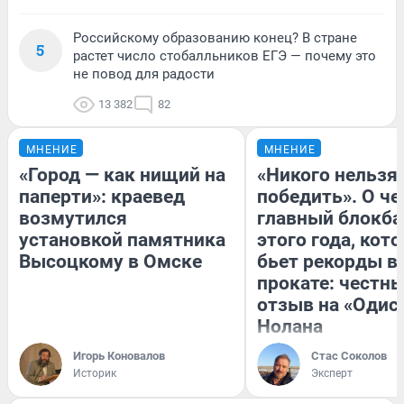
Российскому образованию конец? В стране
5
растет число стобалльников ЕГЭ — почему это
не повод для радости
13 382
82
МНЕНИЕ
МНЕНИЕ
«Город — как нищий на
«Никого нельзя
паперти»: краевед
победить». О ч
возмутился
главный блокба
установкой памятника
этого года, кот
Высоцкому в Омске
бьет рекорды в
прокате: честн
отзыв на «Одис
Нолана
Игорь Коновалов
Стас Соколов
Историк
Эксперт