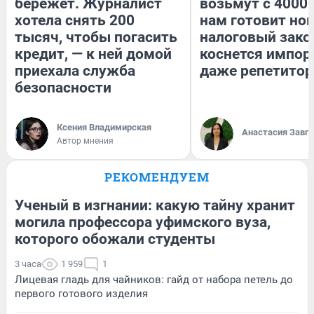
бережет. Журналист
возьмут с 4000.
хотела снять 200
нам готовит но
тысяч, чтобы погасить
налоговый зако
кредит, — к ней домой
коснется импор
приехала служба
даже репетитор
безопасности
Ксения Владимирская
Анастасия Завг
Автор мнения
РЕКОМЕНДУЕМ
Ученый в изгнании: какую тайну хранит
могила профессора уфимского вуза,
которого обожали студенты
3 часа
1 959
1
Лицевая гладь для чайников: гайд от набора петель до
первого готового изделия