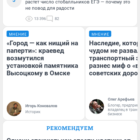
растет число стобалльников ЕГЭ — почему это
не повод для радости
13 396
82
МНЕНИЕ
МНЕНИЕ
«Город — как нищий на
Наследие, кото
паперти»: краевед
чудом не разва
возмутился
транспортный э
установкой памятника
разнес миф о «
Высоцкому в Омске
советских доро
Олег Арефьев
Блогер, предприн
Игорь Коновалов
владелец в тран
Историк
бизнесе
РЕКОМЕНДУЕМ