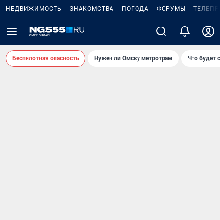
НЕДВИЖИМОСТЬ
ЗНАКОМСТВА
ПОГОДА
ФОРУМЫ
ТЕЛЕПР
Беспилотная опасность
Нужен ли Омску метротрам
Что будет 