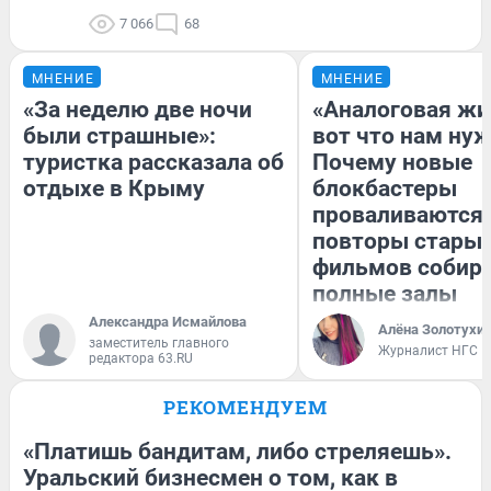
7 066
68
МНЕНИЕ
МНЕНИЕ
«За неделю две ночи
«Аналоговая жи
были страшные»:
вот что нам нуж
туристка рассказала об
Почему новые
отдыхе в Крыму
блокбастеры
проваливаются,
повторы стары
фильмов собир
полные залы
Александра Исмайлова
Алёна Золотухи
заместитель главного
Журналист НГС
редактора 63.RU
РЕКОМЕНДУЕМ
«Платишь бандитам, либо стреляешь».
Уральский бизнесмен о том, как в