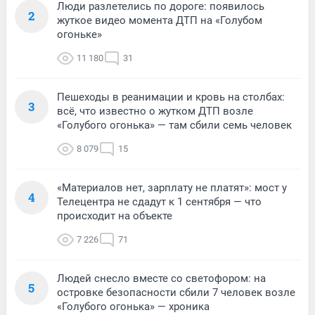
Люди разлетелись по дороге: появилось
2
жуткое видео момента ДТП на «Голубом
огоньке»
11 180
31
Пешеходы в реанимации и кровь на столбах:
3
всё, что известно о жутком ДТП возле
«Голубого огонька» — там сбили семь человек
8 079
15
«Материалов нет, зарплату не платят»: мост у
4
Телецентра не сдадут к 1 сентября — что
происходит на объекте
7 226
71
Людей снесло вместе со светофором: на
5
островке безопасности сбили 7 человек возле
«Голубого огонька» — хроника