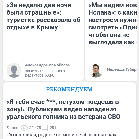
«За неделю две ночи
«Мы видим нов
были страшные»:
Нолана»: с каки
туристка рассказала об
настроем нужн
отдыхе в Крыму
смотреть «Одис
чтобы она не
выглядела как 
Александра Исмайлова
Надежда Губарь
заместитель главного
редактора 63.RU
РЕКОМЕНДУЕМ
«Я тебя счас ***, петухом поедешь в
зону!» Публикуем видео нападения
уральского гопника на ветерана СВО
5 часов
22 475
251
«Уголовник я, родные со мной не общаются»: как