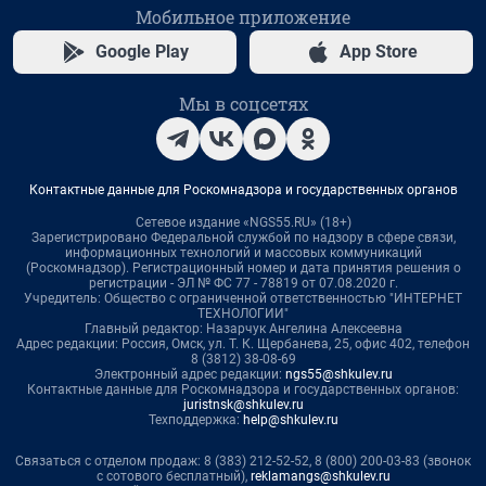
Мобильное приложение
Google Play
App Store
Мы в соцсетях
Контактные данные для Роскомнадзора и государственных органов
Сетевое издание «NGS55.RU» (18+)
Зарегистрировано Федеральной службой по надзору в сфере связи,
информационных технологий и массовых коммуникаций
(Роскомнадзор). Регистрационный номер и дата принятия решения о
регистрации - ЭЛ № ФС 77 - 78819 от 07.08.2020 г.
Учредитель: Общество с ограниченной ответственностью "ИНТЕРНЕТ
ТЕХНОЛОГИИ"
Главный редактор: Назарчук Ангелина Алексеевна
Адрес редакции: Россия, Омск, ул. Т. К. Щербанева, 25, офис 402, телефон
8 (3812) 38-08-69
Электронный адрес редакции:
ngs55@shkulev.ru
Контактные данные для Роскомнадзора и государственных органов:
juristnsk@shkulev.ru
Техподдержка:
help@shkulev.ru
Связаться с отделом продаж: 8 (383) 212-52-52, 8 (800) 200-03-83 (звонок
с сотового бесплатный),
reklamangs@shkulev.ru