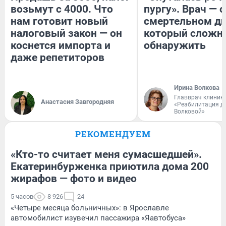
возьмут с 4000. Что
пургу». Врач — о
нам готовит новый
смертельном ди
налоговый закон — он
который сложн
коснется импорта и
обнаружить
даже репетиторов
Ирина Волкова
Главврач клиник
Анастасия Завгородняя
«Реабилитация д
Волковой»
РЕКОМЕНДУЕМ
«Кто-то считает меня сумасшедшей».
Екатеринбурженка приютила дома 200
жирафов — фото и видео
5 часов
8 926
24
«Четыре месяца больничных»: в Ярославле
автомобилист изувечил пассажира «Яавтобуса»