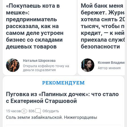
«Покупаешь кота в
Мой банк меня
мешке»:
бережет. Журн
предприниматель
хотела снять 20
рассказала, как на
тысяч, чтобы п
самом деле устроен
кредит, — к ней
бизнес со складами
приехала служб
дешевых товаров
безопасности
Наталья Шорохова
Ксения Владими
Открыла кофейную точку на
Автор мнения
деньги соцразвития
РЕКОМЕНДУЕМ
Пуговка из «Папиных дочек»: что стало
с Екатериной Старшовой
15 часов
836
Обсудить
Соль земли забайкальской. Нижегородцевы