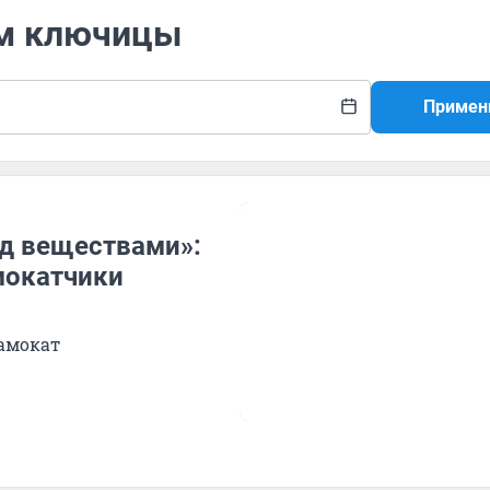
ом ключицы
Примен
од веществами»:
мокатчики
самокат