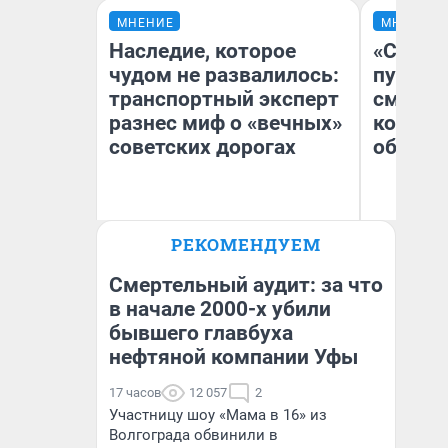
МНЕНИЕ
МНЕНИЕ
Наследие, которое
«Спутал
чудом не развалилось:
пургу».
транспортный эксперт
смерте
разнес миф о «вечных»
которы
советских дорогах
обнару
Олег Арефьев
Ир
РЕКОМЕНДУЕМ
Блогер, предприниматель,
Гл
владелец в транспортном
«Р
бизнесе
Во
Смертельный аудит: за что
в начале 2000-х убили
бывшего главбуха
нефтяной компании Уфы
17 часов
12 057
2
Участницу шоу «Мама в 16» из
Волгограда обвинили в