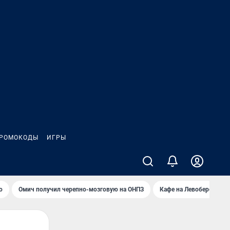
РОМОКОДЫ
ИГРЫ
о
Омич получил черепно-мозговую на ОНПЗ
Кафе на Левобережье в