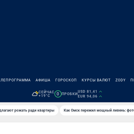
ЕЛЕПРОГРАММА
АФИША
ГОРОСКОП
КУРСЫ ВАЛЮТ
ZODY
П
USD 81,41
СЕЙЧАС
0
ПРОБКИ
+19°C
EUR 94,06
длагают рожать ради квартиры
Как Омск пережил мощный ливень: фот