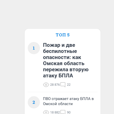
ТОП 5
Пожар и две
1
беспилотные
опасности: как
Омская область
пережила вторую
атаку БПЛА
28 876
22
ПВО отражает атаку БПЛА в
2
Омской области
18 882
90