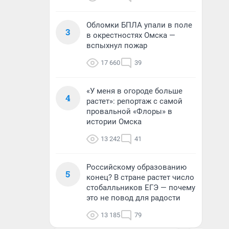
Обломки БПЛА упали в поле
3
в окрестностях Омска —
вспыхнул пожар
17 660
39
«У меня в огороде больше
4
растет»: репортаж с самой
провальной «Флоры» в
истории Омска
13 242
41
Российскому образованию
5
конец? В стране растет число
стобалльников ЕГЭ — почему
это не повод для радости
13 185
79