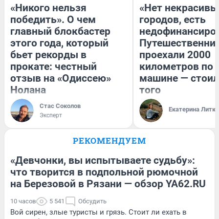
«Никого нельзя
«Нет некрасивы
победить». О чем
городов, есть
главный блокбастер
недофинансиро
этого года, который
Путешественни
бьет рекорды в
проехали 2000
прокате: честный
километров по 
отзыв на «Одиссею»
машине — стоил
Нолана
того
Стас Соколов
Екатерина Литк
Эксперт
РЕКОМЕНДУЕМ
«Девчонки, вы испытываете судьбу»:
что творится в подпольной рюмочной
на Березовой в Рязани — обзор YA62.RU
10 часов
5 541
Обсудить
Вой сирен, злые туристы и грязь. Стоит ли ехать в