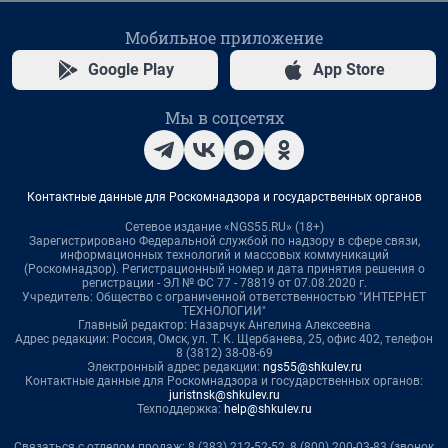
Мобильное приложение
Google Play
App Store
Мы в соцсетях
Контактные данные для Роскомнадзора и государственных органов
Сетевое издание «NGS55.RU» (18+)
Зарегистрировано Федеральной службой по надзору в сфере связи,
информационных технологий и массовых коммуникаций
(Роскомнадзор). Регистрационный номер и дата принятия решения о
регистрации - ЭЛ № ФС 77 - 78819 от 07.08.2020 г.
Учредитель: Общество с ограниченной ответственностью "ИНТЕРНЕТ
ТЕХНОЛОГИИ"
Главный редактор: Назарчук Ангелина Алексеевна
Адрес редакции: Россия, Омск, ул. Т. К. Щербанева, 25, офис 402, телефон
8 (3812) 38-08-69
Электронный адрес редакции:
ngs55@shkulev.ru
Контактные данные для Роскомнадзора и государственных органов:
juristnsk@shkulev.ru
Техподдержка:
help@shkulev.ru
Связаться с отделом продаж: 8 (383) 212-52-52, 8 (800) 200-03-83 (звонок