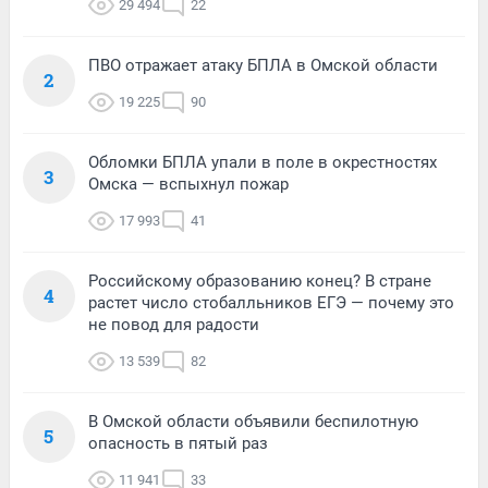
29 494
22
ПВО отражает атаку БПЛА в Омской области
2
19 225
90
Обломки БПЛА упали в поле в окрестностях
3
Омска — вспыхнул пожар
17 993
41
Российскому образованию конец? В стране
4
растет число стобалльников ЕГЭ — почему это
не повод для радости
13 539
82
В Омской области объявили беспилотную
5
опасность в пятый раз
11 941
33