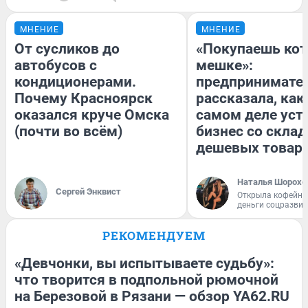
МНЕНИЕ
МНЕНИЕ
От сусликов до
«Покупаешь кот
автобусов с
мешке»:
кондиционерами.
предпринимате
Почему Красноярск
рассказала, как
оказался круче Омска
самом деле уст
(почти во всём)
бизнес со скла
дешевых товар
Наталья Шорохо
Сергей Энквист
Открыла кофейну
деньги соцразви
РЕКОМЕНДУЕМ
«Девчонки, вы испытываете судьбу»:
что творится в подпольной рюмочной
на Березовой в Рязани — обзор YA62.RU