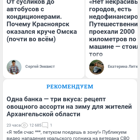
От сусликов до
«Нет некрасивы
автобусов с
городов, есть
кондиционерами.
недофинансиро
Почему Красноярск
Путешественни
оказался круче Омска
проехали 2000
(почти во всём)
километров по 
машине — стоил
того
Сергей Энквист
Екатерина Литк
РЕКОМЕНДУЕМ
Одна банка — три вкуса: рецепт
овощного ассорти на зиму для жителей
Архангельской области
23 часа
12 685
1
«Я тебя счас ***, петухом поедешь в зону!» Публикуем
видео нападения уральского гопника на ветерана СВО