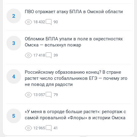
ПВО отражает атаку БПЛА в Омской области
2
18 432
90
Обломки БПЛА упали в поле в окрестностях
3
Омска — вспыхнул пожар
17 418
39
Российскому образованию конец? В стране
4
растет число стобалльников ЕГЭ — почему это
не повод для радости
13 057
79
«У меня в огороде больше растет»: репортаж с
5
самой провальной «Флоры» в истории Омска
12 965
41