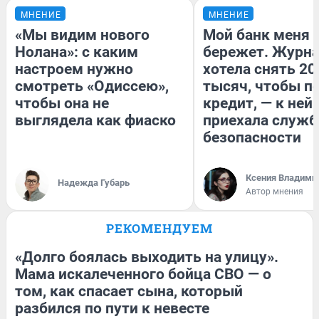
МНЕНИЕ
МНЕНИЕ
«Мы видим нового
Мой банк меня
Нолана»: с каким
бережет. Журн
настроем нужно
хотела снять 20
смотреть «Одиссею»,
тысяч, чтобы п
чтобы она не
кредит, — к ней
выглядела как фиаско
приехала служб
безопасности
Ксения Владими
Надежда Губарь
Автор мнения
РЕКОМЕНДУЕМ
«Долго боялась выходить на улицу».
Мама искалеченного бойца СВО — о
том, как спасает сына, который
разбился по пути к невесте