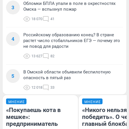
Обломки БПЛА упали в поле в окрестностях
3
Омска — вспыхнул пожар
18 070
41
Российскому образованию конец? В стране
4
растет число стобалльников ЕГЭ — почему это
не повод для радости
13 627
82
В Омской области объявили беспилотную
5
опасность в пятый раз
12 018
33
МНЕНИЕ
МНЕНИЕ
«Покупаешь кота в
«Никого нельзя
мешке»:
победить». О ч
предприниматель
главный блокба