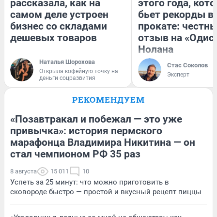
рассказала, как на
этого года, кот
самом деле устроен
бьет рекорды в
бизнес со складами
прокате: честн
дешевых товаров
отзыв на «Одис
Нолана
Наталья Шорохова
Стас Соколов
Открыла кофейную точку на
Эксперт
деньги соцразвития
РЕКОМЕНДУЕМ
«Позавтракал и побежал — это уже
привычка»: история пермского
марафонца Владимира Никитина — он
стал чемпионом РФ 35 раз
8 августа
15 011
10
Успеть за 25 минут: что можно приготовить в
сковороде быстро — простой и вкусный рецепт пиццы