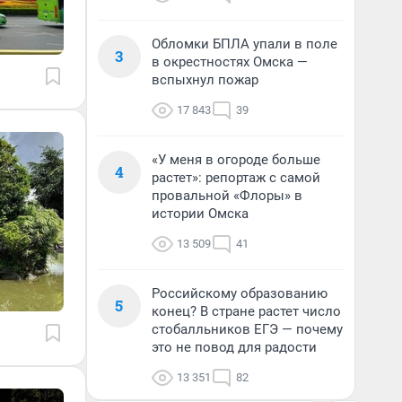
Обломки БПЛА упали в поле
3
в окрестностях Омска —
вспыхнул пожар
17 843
39
«У меня в огороде больше
4
растет»: репортаж с самой
провальной «Флоры» в
истории Омска
13 509
41
Российскому образованию
5
конец? В стране растет число
стобалльников ЕГЭ — почему
это не повод для радости
13 351
82