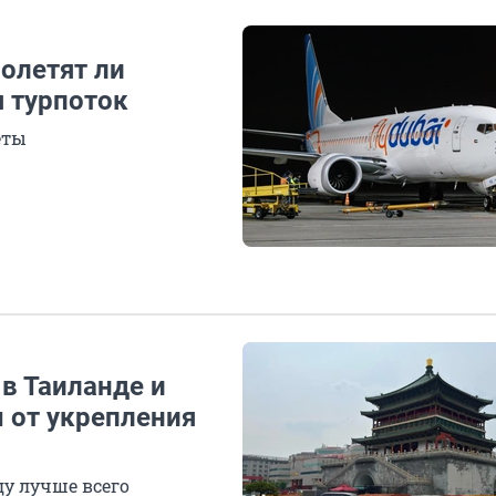
олетят ли
я турпоток
еты
 в Таиланде и
 от укрепления
ду лучше всего