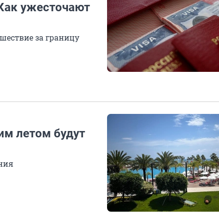
 Как ужесточают
ешествие за границу
им летом будут
ния