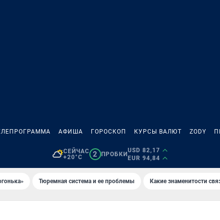
ЕЛЕПРОГРАММА
АФИША
ГОРОСКОП
КУРСЫ ВАЛЮТ
ZODY
П
USD 82,17
СЕЙЧАС
2
ПРОБКИ
+20°C
EUR 94,84
огонька»
Тюремная система и ее проблемы
Какие знаменитости свя