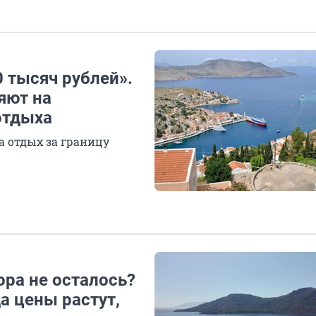
 тысяч рублей».
яют на
отдыха
а отдых за границу
ора не осталось?
а цены растут,