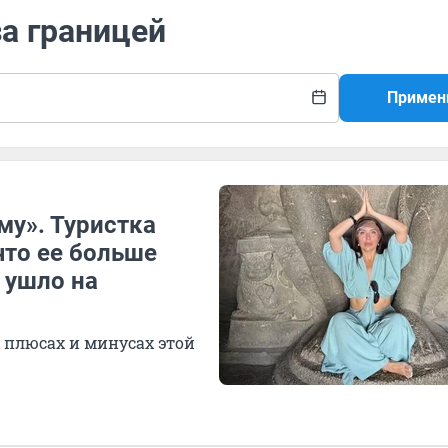
за границей
Примен
му». Туристка
что ее больше
 ушло на
 плюсах и минусах этой