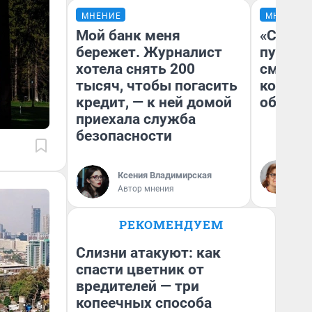
МНЕНИЕ
МНЕНИЕ
Мой банк меня
«Спутал
бережет. Журналист
пургу».
хотела снять 200
смерте
тысяч, чтобы погасить
которы
кредит, — к ней домой
обнару
приехала служба
безопасности
Ир
Гл
Ксения Владимирская
«Р
Автор мнения
Во
РЕКОМЕНДУЕМ
Слизни атакуют: как
спасти цветник от
вредителей — три
копеечных способа