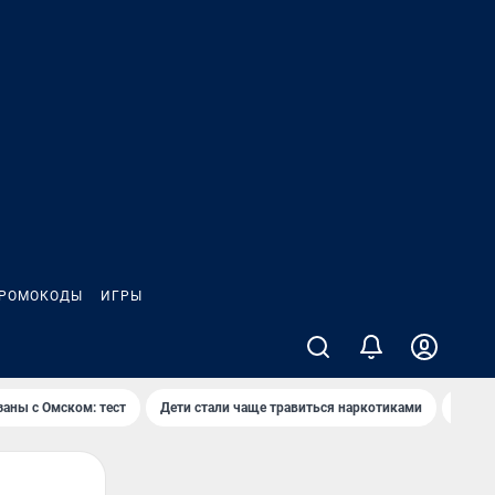
РОМОКОДЫ
ИГРЫ
заны с Омском: тест
Дети стали чаще травиться наркотиками
Появя