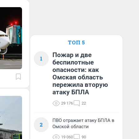
ТОП 5
Пожар и две
1
беспилотные
опасности: как
Омская область
пережила вторую
атаку БПЛА
29 176
22
ПВО отражает атаку БПЛА в
2
Омской области
19 060
90