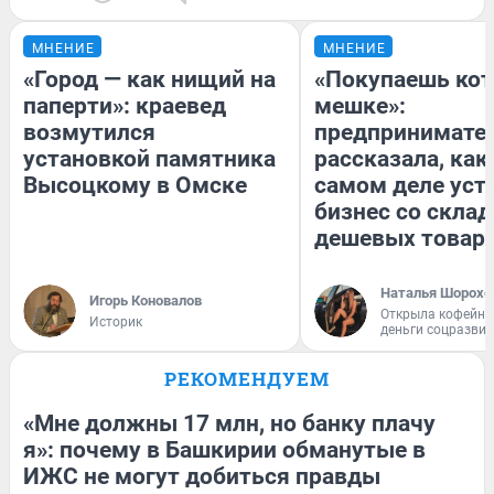
МНЕНИЕ
МНЕНИЕ
«Город — как нищий на
«Покупаешь кот
паперти»: краевед
мешке»:
возмутился
предпринимате
установкой памятника
рассказала, как
Высоцкому в Омске
самом деле уст
бизнес со скла
дешевых товар
Наталья Шорохо
Игорь Коновалов
Открыла кофейну
Историк
деньги соцразви
РЕКОМЕНДУЕМ
«Мне должны 17 млн, но банку плачу
я»: почему в Башкирии обманутые в
ИЖС не могут добиться правды