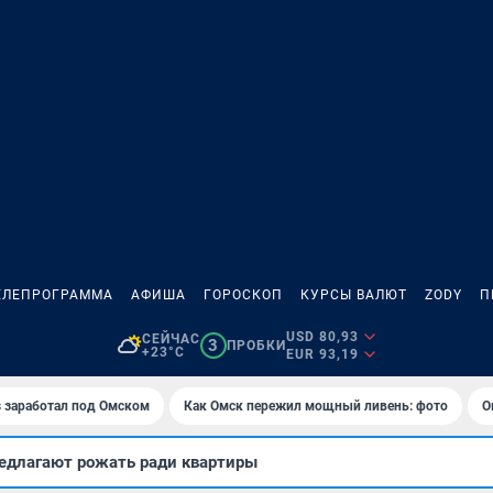
ЕЛЕПРОГРАММА
АФИША
ГОРОСКОП
КУРСЫ ВАЛЮТ
ZODY
П
USD 80,93
СЕЙЧАС
3
ПРОБКИ
+23°C
EUR 93,19
es заработал под Омском
Как Омск пережил мощный ливень: фото
О
едлагают рожать ради квартиры