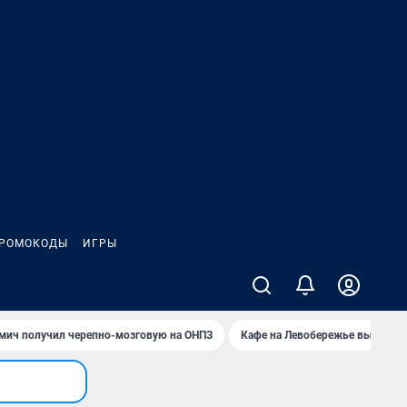
РОМОКОДЫ
ИГРЫ
мич получил черепно-мозговую на ОНПЗ
Кафе на Левобережье выгорело