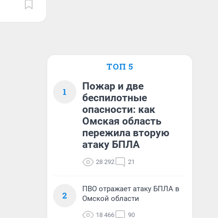
ТОП 5
Пожар и две
1
беспилотные
опасности: как
Омская область
пережила вторую
атаку БПЛА
28 292
21
ПВО отражает атаку БПЛА в
2
Омской области
18 466
90