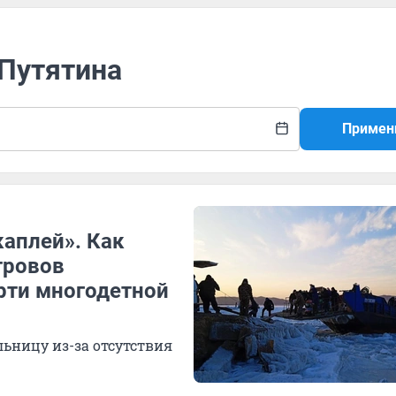
 Путятина
Примен
каплей». Как
тровов
рти многодетной
ьницу из-за отсутствия