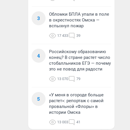
Обломки БПЛА упали в поле
3
в окрестностях Омска —
вспыхнул пожар
17 433
39
Российскому образованию
4
конец? В стране растет число
стобалльников ЕГЭ — почему
это не повод для радости
13 070
79
«У меня в огороде больше
5
растет»: репортаж с самой
провальной «Флоры» в
истории Омска
13 003
41