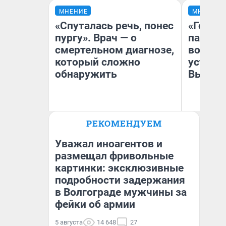
МНЕНИЕ
МНЕНИЕ
«Спуталась речь, понес
«Город
пургу». Врач — о
паперт
смертельном диагнозе,
возмут
который сложно
устано
обнаружить
Высоцк
Ирина Волкова
РЕКОМЕНДУЕМ
Главврач клиники
Иг
«Реабилитация доктора
Ис
Волковой»
Уважал иноагентов и
размещал фривольные
картинки: эксклюзивные
подробности задержания
в Волгограде мужчины за
фейки об армии
5 августа
14 648
27