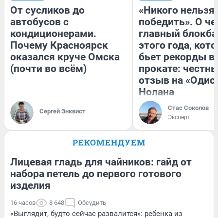
От сусликов до
«Никого нельзя
автобусов с
победить». О ч
кондиционерами.
главный блокба
Почему Красноярск
этого года, кот
оказался круче Омска
бьет рекорды в
(почти во всём)
прокате: честн
отзыв на «Одис
Нолана
Стас Соколов
Сергей Энквист
Эксперт
РЕКОМЕНДУЕМ
Лицевая гладь для чайников: гайд от
набора петель до первого готового
изделия
16 часов
8 648
Обсудить
«Выглядит, будто сейчас развалится»: ребенка из