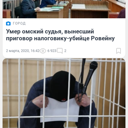
ГОРОД
Умер омский судья, вынесший
приговор налоговику-убийце Ровейну
2 марта, 2020, 16:42
6 923
2