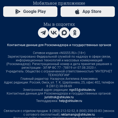
Мобильное приложение
Google Play
App Store
Мы в соцсетях
Контактные данные для Роскомнадзора и государственных органов
Сетевое издание «NGS55.RU» (18+)
Зарегистрировано Федеральной службой по надзору в сфере связи,
информационных технологий и массовых коммуникаций
(Роскомнадзор). Регистрационный номер и дата принятия решения о
регистрации - ЭЛ № ФС 77 - 78819 от 07.08.2020 г.
Учредитель: Общество с ограниченной ответственностью "ИНТЕРНЕТ
ТЕХНОЛОГИИ"
Главный редактор: Назарчук Ангелина Алексеевна
Адрес редакции: Россия, Омск, ул. Т. К. Щербанева, 25, офис 402, телефон
8 (3812) 38-08-69
Электронный адрес редакции:
ngs55@shkulev.ru
Контактные данные для Роскомнадзора и государственных органов:
juristnsk@shkulev.ru
Техподдержка:
help@shkulev.ru
Связаться с отделом продаж: 8 (383) 212-52-52, 8 (800) 200-03-83 (звонок
с сотового бесплатный),
reklamangs@shkulev.ru