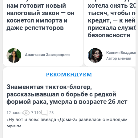
нам готовит новый
хотела снять 20
налоговый закон — он
тысяч, чтобы п
коснется импорта и
кредит, — к ней
даже репетиторов
приехала служб
безопасности
Ксения Владими
Анастасия Завгородняя
Автор мнения
РЕКОМЕНДУЕМ
Знаменитая тикток-блогер,
рассказывавшая о борьбе с редкой
формой рака, умерла в возрасте 26 лет
12 часов
7 110
28
«Ну вот и всё»: звезда «Дома-2» развелась с молодым
мужем