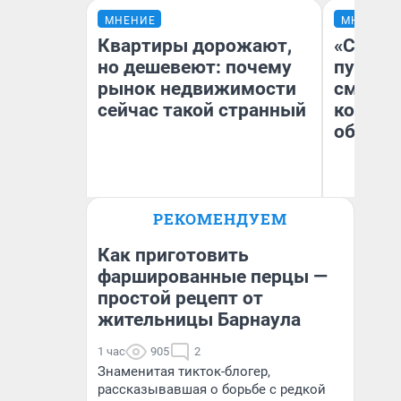
МНЕНИЕ
МНЕНИЕ
Квартиры дорожают,
«Спутал
но дешевеют: почему
пургу».
рынок недвижимости
смерте
сейчас такой странный
которы
обнару
Ир
РЕКОМЕНДУЕМ
Екатерина Торопова
Гл
директор агентства
«Р
недвижимости
Во
Как приготовить
фаршированные перцы —
простой рецепт от
жительницы Барнаула
1 час
905
2
Знаменитая тикток-блогер,
рассказывавшая о борьбе с редкой