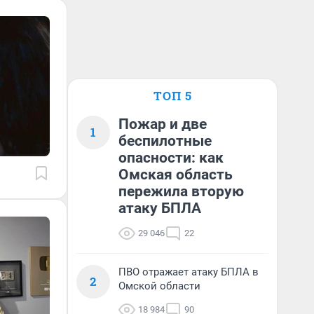
ТОП 5
Пожар и две
1
беспилотные
опасности: как
Омская область
пережила вторую
атаку БПЛА
29 046
22
ПВО отражает атаку БПЛА в
2
Омской области
18 984
90