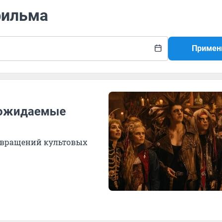
фильма
Примен
е ожидаемые
звращений культовых