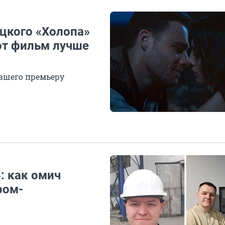
цкого «Холопа»
от фильм лучше
вшего премьеру
: как омич
ром-