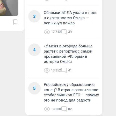
Обломки БПЛА упали в поле
3
в окрестностях Омска —
вспыхнул пожар
17 742
39
«У меня в огороде больше
4
растет»: репортаж с самой
провальной «Флоры» в
истории Омска
13 352
41
Российскому образованию
5
конец? В стране растет число
стобалльников ЕГЭ — почему
это не повод для радости
13 258
82