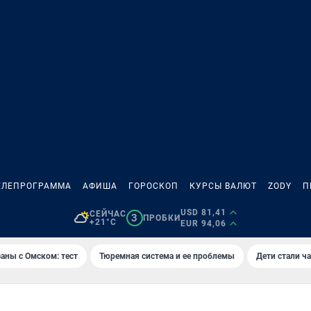
ЕЛЕПРОГРАММА
АФИША
ГОРОСКОП
КУРСЫ ВАЛЮТ
ZODY
П
USD 81,41
СЕЙЧАС
3
ПРОБКИ
+21°C
EUR 94,06
аны с Омском: тест
Тюремная система и ее проблемы
Дети стали ч