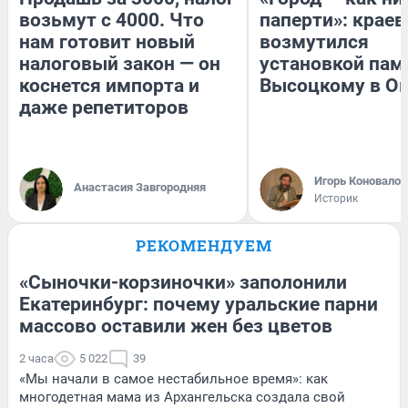
возьмут с 4000. Что
паперти»: краев
нам готовит новый
возмутился
налоговый закон — он
установкой пам
коснется импорта и
Высоцкому в О
даже репетиторов
Игорь Коновалов
Анастасия Завгородняя
Историк
РЕКОМЕНДУЕМ
«Сыночки-корзиночки» заполонили
Екатеринбург: почему уральские парни
массово оставили жен без цветов
2 часа
5 022
39
«Мы начали в самое нестабильное время»: как
многодетная мама из Архангельска создала свой