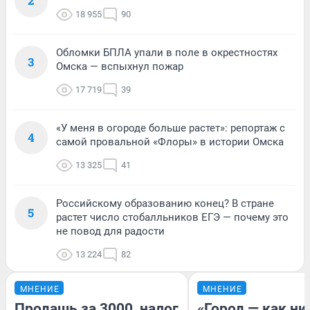
2
18 955
90
Обломки БПЛА упали в поле в окрестностях
3
Омска — вспыхнул пожар
17 719
39
«У меня в огороде больше растет»: репортаж с
4
самой провальной «Флоры» в истории Омска
13 325
41
Российскому образованию конец? В стране
5
растет число стобалльников ЕГЭ — почему это
не повод для радости
13 224
82
МНЕНИЕ
МНЕНИЕ
Продашь за 3000, налог
«Город — как н