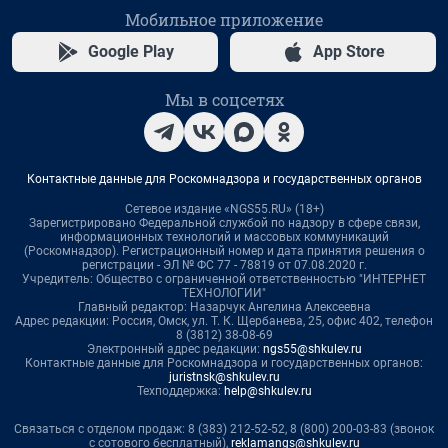
Мобильное приложение
Google Play
App Store
Мы в соцсетях
Контактные данные для Роскомнадзора и государственных органов
Сетевое издание «NGS55.RU» (18+)
Зарегистрировано Федеральной службой по надзору в сфере связи,
информационных технологий и массовых коммуникаций
(Роскомнадзор). Регистрационный номер и дата принятия решения о
регистрации - ЭЛ № ФС 77 - 78819 от 07.08.2020 г.
Учредитель: Общество с ограниченной ответственностью "ИНТЕРНЕТ
ТЕХНОЛОГИИ"
Главный редактор: Назарчук Ангелина Алексеевна
Адрес редакции: Россия, Омск, ул. Т. К. Щербанева, 25, офис 402, телефон
8 (3812) 38-08-69
Электронный адрес редакции:
ngs55@shkulev.ru
Контактные данные для Роскомнадзора и государственных органов:
juristnsk@shkulev.ru
Техподдержка:
help@shkulev.ru
Связаться с отделом продаж: 8 (383) 212-52-52, 8 (800) 200-03-83 (звонок
с сотового бесплатный),
reklamangs@shkulev.ru