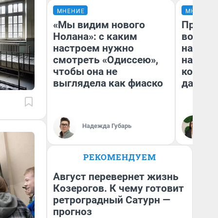
МНЕНИЕ
МНЕНИЕ
«Мы видим нового
Продаш
Нолана»: с каким
возьмут
настроем нужно
нам го
смотреть «Одиссею»,
налого
чтобы она не
коснет
выглядела как фиаско
даже р
Надежда Губарь
Ан
РЕКОМЕНДУЕМ
Август перевернет жизнь
Козерогов. К чему готовит
ретроградный Сатурн —
прогноз