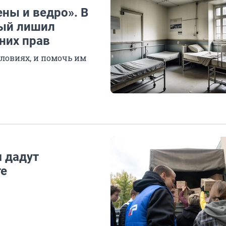
ны и ведро». В
рый лишил
них прав
ловиях, и помочь им
 дадут
те