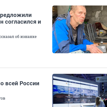
 предложили
н согласился и
ссказал об изнанке
о всей России
тов