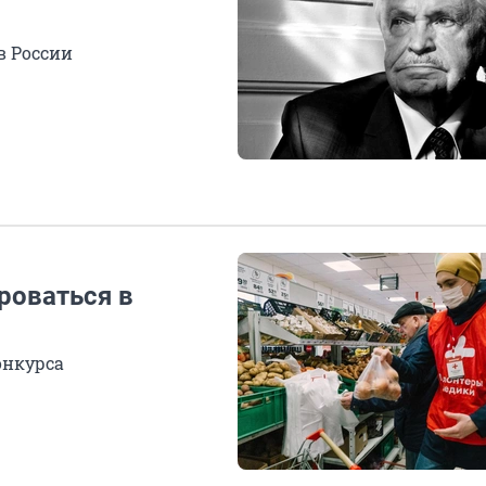
в России
роваться в
онкурса