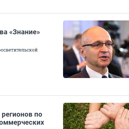
ва «Знание»
росветительской
 регионов по
коммерческих