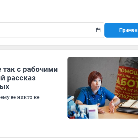
Примен
е так с рабочими
й рассказ
ных
ему ее никто не