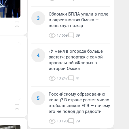
Обломки БПЛА упали в поле
3
в окрестностях Омска —
вспыхнул пожар
17 669
39
«У меня в огороде больше
4
растет»: репортаж с самой
провальной «Флоры» в
истории Омска
13 247
41
Российскому образованию
5
конец? В стране растет число
стобалльников ЕГЭ — почему
это не повод для радости
13 190
79