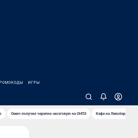
РОМОКОДЫ
ИГРЫ
о
Омич получил черепно-мозговую на ОНПЗ
Кафе на Левобережье в