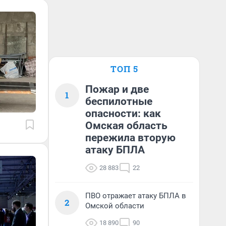
ТОП 5
Пожар и две
1
беспилотные
опасности: как
Омская область
пережила вторую
атаку БПЛА
28 883
22
ПВО отражает атаку БПЛА в
2
Омской области
18 890
90