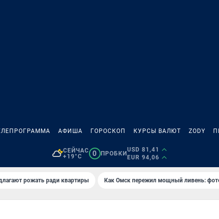
ЕЛЕПРОГРАММА
АФИША
ГОРОСКОП
КУРСЫ ВАЛЮТ
ZODY
П
USD 81,41
СЕЙЧАС
0
ПРОБКИ
+19°C
EUR 94,06
длагают рожать ради квартиры
Как Омск пережил мощный ливень: фот