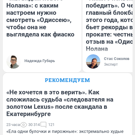
Нолана»: с каким
победить». О ч
настроем нужно
главный блокба
смотреть «Одиссею»,
этого года, кот
чтобы она не
бьет рекорды в
выглядела как фиаско
прокате: честн
отзыв на «Одис
Нолана
Стас Соколов
Надежда Губарь
Эксперт
РЕКОМЕНДУЕМ
«Не хочется в это верить». Как
сложилась судьба «следователя на
золотом Lexus» после скандала в
Екатеринбурге
23 часа
30 314
121
«Ела одни булочки и пирожные»: экстремально худые