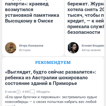
паперти»: краевед
бережет. Журн
возмутился
хотела снять 20
установкой памятника
тысяч, чтобы п
Высоцкому в Омске
кредит, — к ней
приехала служб
безопасности
Игорь Коновалов
Ксения Владими
Историк
Автор мнения
РЕКОМЕНДУЕМ
«Выглядит, будто сейчас развалится»:
ребенка из Австралии шокировало
состояние зданий в Приморье
8 часов
4 693
Обсудить
«Ела одни булочки и пирожные»: экстремально худые
новосибирцы — о своих попытках набрать вес любой