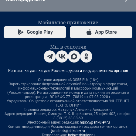
Мобильное приложение
Google Play
App Store
Мы в соцсетях
Контактные данные для Роскомнадзора и государственных органов
Сетевое издание «NGS55.RU» (18+)
Зарегистрировано Федеральной службой по надзору в сфере связи,
информационных технологий и массовых коммуникаций
(Роскомнадзор). Регистрационный номер и дата принятия решения о
регистрации - ЭЛ № ФС 77 - 78819 от 07.08.2020 г.
Учредитель: Общество с ограниченной ответственностью "ИНТЕРНЕТ
ТЕХНОЛОГИИ"
Главный редактор: Назарчук Ангелина Алексеевна
Адрес редакции: Россия, Омск, ул. Т. К. Щербанева, 25, офис 402, телефон
8 (3812) 38-08-69
Электронный адрес редакции:
ngs55@shkulev.ru
Контактные данные для Роскомнадзора и государственных органов:
juristnsk@shkulev.ru
Техподдержка:
help@shkulev.ru