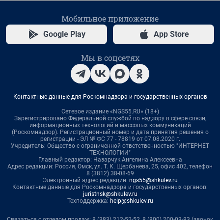
Мобильное приложение
Google Play
App Store
Мы в соцсетях
Контактные данные для Роскомнадзора и государственных органов
Сетевое издание «NGS55.RU» (18+)
Зарегистрировано Федеральной службой по надзору в сфере связи,
информационных технологий и массовых коммуникаций
(Роскомнадзор). Регистрационный номер и дата принятия решения о
регистрации - ЭЛ № ФС 77 - 78819 от 07.08.2020 г.
Учредитель: Общество с ограниченной ответственностью "ИНТЕРНЕТ
ТЕХНОЛОГИИ"
Главный редактор: Назарчук Ангелина Алексеевна
Адрес редакции: Россия, Омск, ул. Т. К. Щербанева, 25, офис 402, телефон
8 (3812) 38-08-69
Электронный адрес редакции:
ngs55@shkulev.ru
Контактные данные для Роскомнадзора и государственных органов:
juristnsk@shkulev.ru
Техподдержка:
help@shkulev.ru
Связаться с отделом продаж: 8 (383) 212-52-52, 8 (800) 200-03-83 (звонок