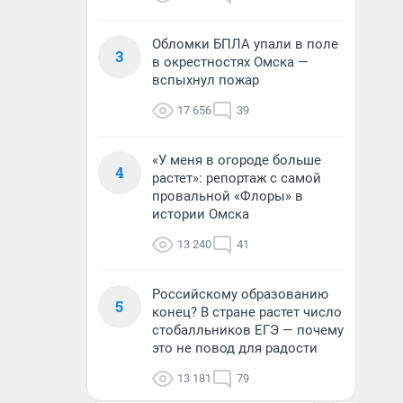
Обломки БПЛА упали в поле
3
в окрестностях Омска —
вспыхнул пожар
17 656
39
«У меня в огороде больше
4
растет»: репортаж с самой
провальной «Флоры» в
истории Омска
13 240
41
Российскому образованию
5
конец? В стране растет число
стобалльников ЕГЭ — почему
это не повод для радости
13 181
79