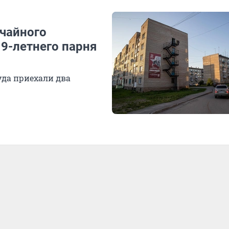
учайного
9-летнего парня
уда приехали два