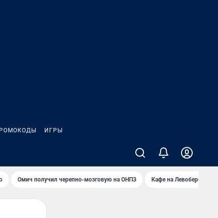
РОМОКОДЫ
ИГРЫ
о
Омич получил черепно-мозговую на ОНПЗ
Кафе на Левобережье в