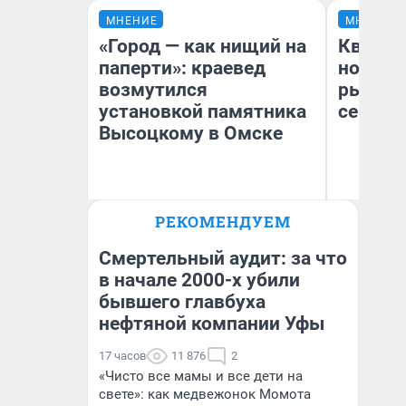
МНЕНИЕ
МНЕНИЕ
«Город — как нищий на
Кварти
паперти»: краевед
но деш
возмутился
рынок 
установкой памятника
сейчас
Высоцкому в Омске
РЕКОМЕНДУЕМ
Ек
Игорь Коновалов
ди
Историк
не
Смертельный аудит: за что
в начале 2000-х убили
бывшего главбуха
нефтяной компании Уфы
17 часов
11 876
2
«Чисто все мамы и все дети на
свете»: как медвежонок Момота