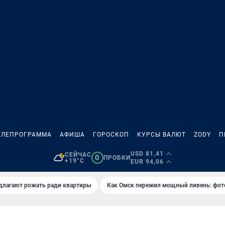
ЕЛЕПРОГРАММА
АФИША
ГОРОСКОП
КУРСЫ ВАЛЮТ
ZODY
П
USD 81,41
СЕЙЧАС
0
ПРОБКИ
+19°C
EUR 94,06
длагают рожать ради квартиры
Как Омск пережил мощный ливень: фот