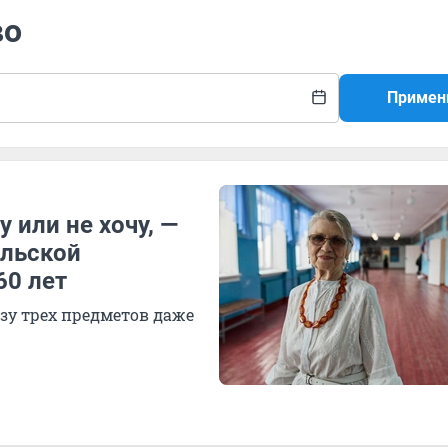
во
Примен
у или не хочу, —
ельской
60 лет
зу трех предметов даже