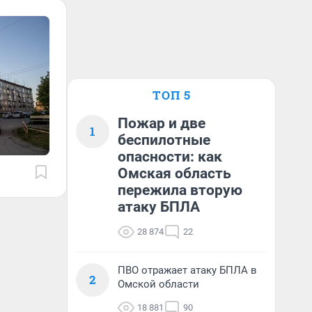
ТОП 5
Пожар и две
1
беспилотные
опасности: как
Омская область
пережила вторую
атаку БПЛА
28 874
22
ПВО отражает атаку БПЛА в
2
Омской области
18 881
90