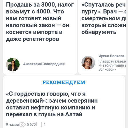
Продашь за 3000, налог
«Спуталась речь
возьмут с 4000. Что
пургу». Врач — о
нам готовит новый
смертельном ди
налоговый закон — он
который сложн
коснется импорта и
обнаружить
даже репетиторов
Ирина Волкова
Главврач клиник
Анастасия Завгородняя
«Реабилитация д
Волковой»
РЕКОМЕНДУЕМ
«С гордостью говорю, что я
деревенский»: зачем северянин
оставил нефтяную компанию и
переехал в глушь на Алтай
9 часов
5 670
1