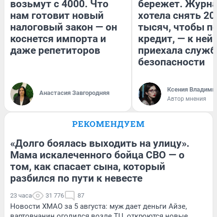
возьмут с 4000. Что
бережет. Журн
нам готовит новый
хотела снять 20
налоговый закон — он
тысяч, чтобы п
коснется импорта и
кредит, — к ней
даже репетиторов
приехала служб
безопасности
Ксения Владими
Анастасия Завгородняя
Автор мнения
РЕКОМЕНДУЕМ
«Долго боялась выходить на улицу».
Мама искалеченного бойца СВО — о
том, как спасает сына, который
разбился по пути к невесте
23 часа
31 776
87
Новости ХМАО за 5 августа: муж дает деньги Айзе,
вартовчанин оголился возле ТЦ, откроются новые