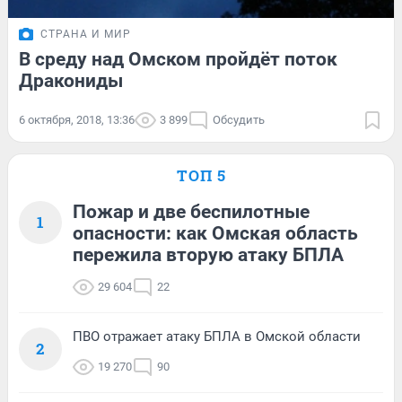
СТРАНА И МИР
В среду над Омском пройдёт поток
Дракониды
6 октября, 2018, 13:36
3 899
Обсудить
ТОП 5
Пожар и две беспилотные
1
опасности: как Омская область
пережила вторую атаку БПЛА
29 604
22
ПВО отражает атаку БПЛА в Омской области
2
19 270
90