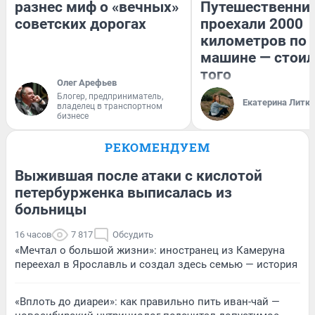
разнес миф о «вечных»
Путешественни
советских дорогах
проехали 2000
километров по 
машине — стоил
того
Олег Арефьев
Блогер, предприниматель,
Екатерина Литк
владелец в транспортном
бизнесе
РЕКОМЕНДУЕМ
Выжившая после атаки с кислотой
петербурженка выписалась из
больницы
16 часов
7 817
Обсудить
«Мечтал о большой жизни»: иностранец из Камеруна
переехал в Ярославль и создал здесь семью — история
«Вплоть до диареи»: как правильно пить иван-чай —