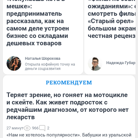
мешке»:
ожиданиями»: с
предприниматель
смотреть филь
рассказала, как на
«Старый орел» 
самом деле устроен
большом экран
бизнес со складами
честная реценз
дешевых товаров
Наталья Шорохова
Надежда Губарь
Открыла кофейную точку на
деньги соцразвития
РЕКОМЕНДУЕМ
Теряет зрение, но гоняет на мотоцикле
и скейте. Как живет подросток с
редчайшим диагнозом, от которого нет
лекарств
27 минут
966
2
«Нам не хотелось популярности». Бабушки из уральской