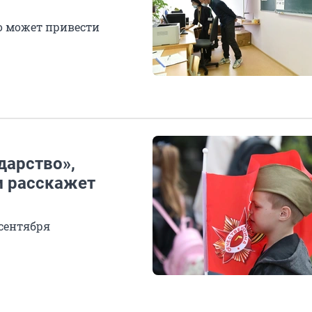
то может привести
дарство»,
ём расскажет
сентября