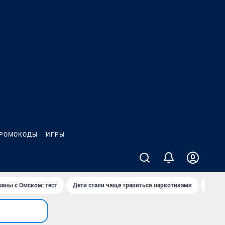
РОМОКОДЫ
ИГРЫ
заны с Омском: тест
Дети стали чаще травиться наркотиками
Появя