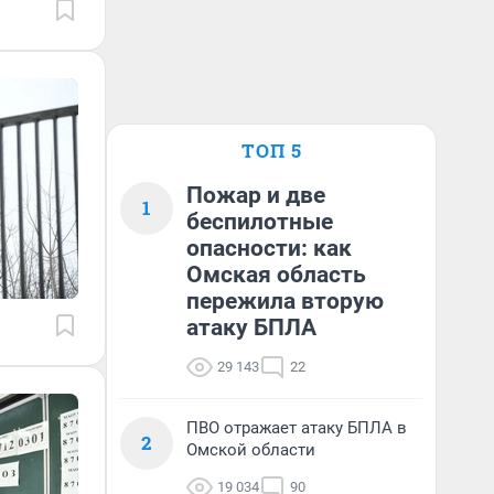
ТОП 5
Пожар и две
1
беспилотные
опасности: как
Омская область
пережила вторую
атаку БПЛА
29 143
22
ПВО отражает атаку БПЛА в
2
Омской области
19 034
90