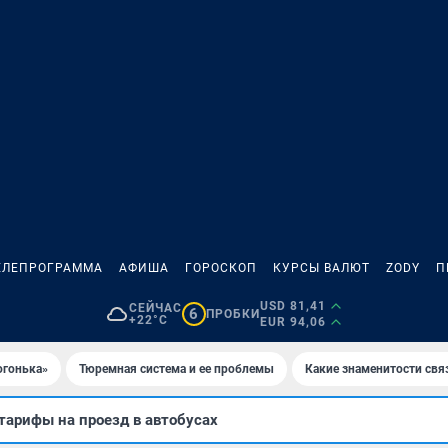
ЕЛЕПРОГРАММА
АФИША
ГОРОСКОП
КУРСЫ ВАЛЮТ
ZODY
П
USD 81,41
СЕЙЧАС
6
ПРОБКИ
+22°C
EUR 94,06
огонька»
Тюремная система и ее проблемы
Какие знаменитости свя
тарифы на проезд в автобусах