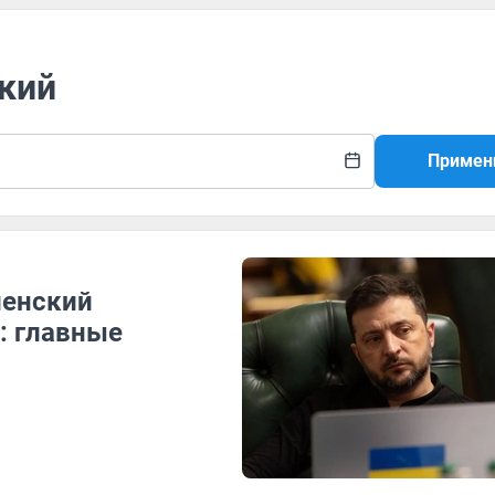
ский
Примен
ленский
: главные