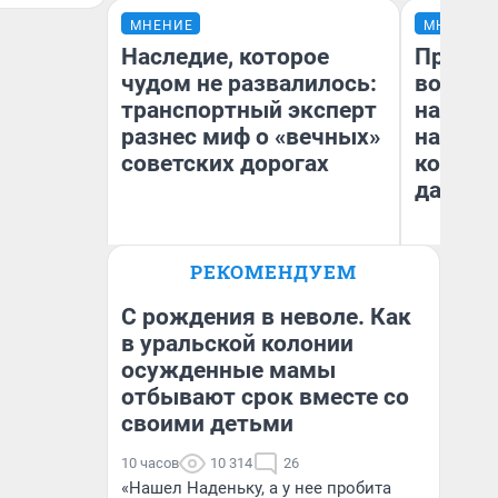
МНЕНИЕ
МНЕНИЕ
Наследие, которое
Продаш
чудом не развалилось:
возьмут
транспортный эксперт
нам го
разнес миф о «вечных»
налого
советских дорогах
коснет
даже р
Олег Арефьев
РЕКОМЕНДУЕМ
Блогер, предприниматель,
Ан
владелец в транспортном
бизнесе
С рождения в неволе. Как
в уральской колонии
осужденные мамы
отбывают срок вместе со
своими детьми
10 часов
10 314
26
«Нашел Наденьку, а у нее пробита