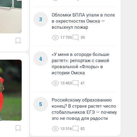
Обломки БПЛА упали в поле
3
в окрестностях Омска —
вспыхнул пожар
17 795
39
«У меня в огороде больше
4
растет»: репортаж с самой
провальной «Флоры» в
истории Омска
13 463
41
Российскому образованию
5
конец? В стране растет число
стобалльников ЕГЭ — почему
это не повод для радости
13 316
82