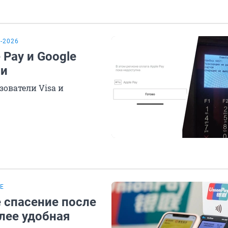
-2026
 Pay и Google
ии
ователи Visa и
Е
 спасение после
олее удобная