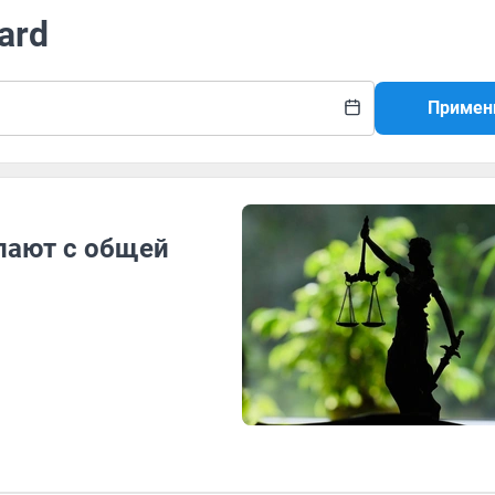
ard
Примен
лают с общей