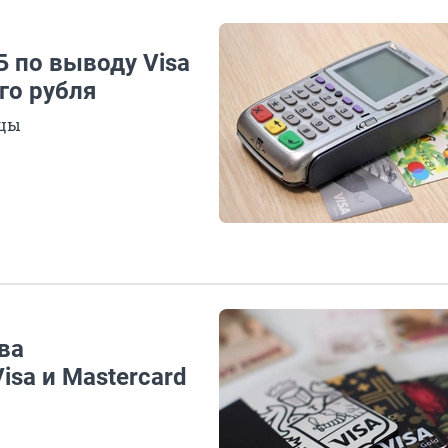
 по выводу Visa
го рубля
яцы
ва
sa и Mastercard