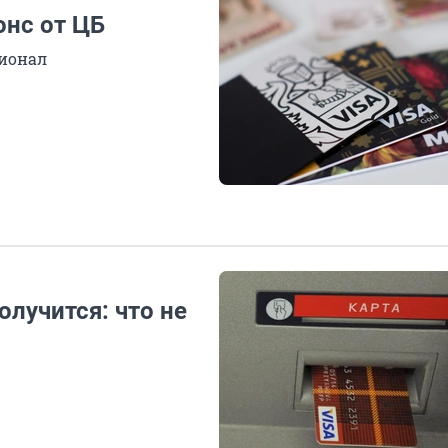
онс от ЦБ
ционал
олучится: что не