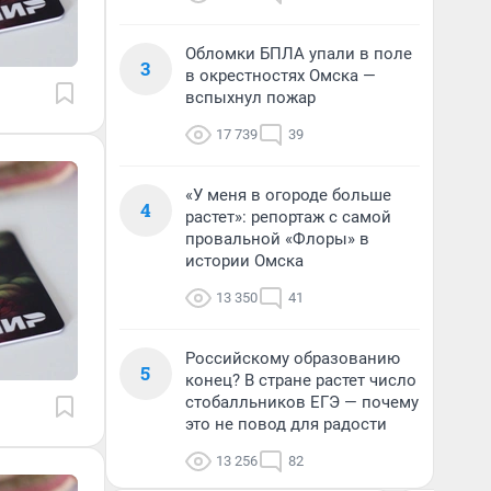
Обломки БПЛА упали в поле
3
в окрестностях Омска —
вспыхнул пожар
17 739
39
«У меня в огороде больше
4
растет»: репортаж с самой
провальной «Флоры» в
истории Омска
13 350
41
Российскому образованию
5
конец? В стране растет число
стобалльников ЕГЭ — почему
это не повод для радости
13 256
82