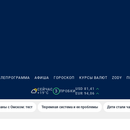
ЕЛЕПРОГРАММА
АФИША
ГОРОСКОП
КУРСЫ ВАЛЮТ
ZODY
П
USD 81,41
СЕЙЧАС
3
ПРОБКИ
+19°C
EUR 94,06
аны с Омском: тест
Тюремная система и ее проблемы
Дети стали ч