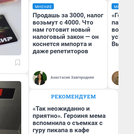
МНЕНИЕ
МНЕНИЕ
Продашь за 3000, налог
«Город
возьмут с 4000. Что
паперт
нам готовит новый
возмут
налоговый закон — он
устано
коснется импорта и
Высоцк
даже репетиторов
Иг
Анастасия Завгородняя
Ис
РЕКОМЕНДУЕМ
«Так неожиданно и
приятно». Героиня мема
вспомнила о съемках с
гуру пикапа в кафе