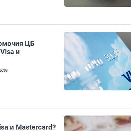
омочия ЦБ
Visa и
кте
sa и Mastercard?