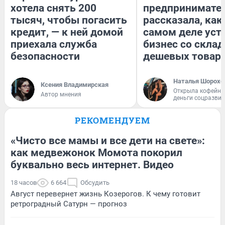
хотела снять 200
предпринимате
тысяч, чтобы погасить
рассказала, как
кредит, — к ней домой
самом деле уст
приехала служба
бизнес со скла
безопасности
дешевых товар
Наталья Шорохо
Ксения Владимирская
Открыла кофейну
Автор мнения
деньги соцразви
РЕКОМЕНДУЕМ
«Чисто все мамы и все дети на свете»:
как медвежонок Момота покорил
буквально весь интернет. Видео
18 часов
6 664
Обсудить
Август перевернет жизнь Козерогов. К чему готовит
ретроградный Сатурн — прогноз