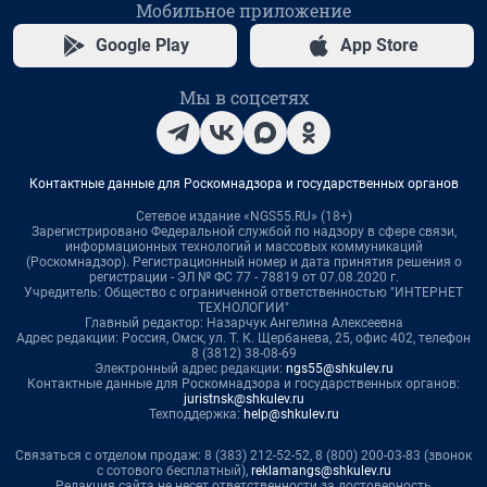
Мобильное приложение
Google Play
App Store
Мы в соцсетях
Контактные данные для Роскомнадзора и государственных органов
Сетевое издание «NGS55.RU» (18+)
Зарегистрировано Федеральной службой по надзору в сфере связи,
информационных технологий и массовых коммуникаций
(Роскомнадзор). Регистрационный номер и дата принятия решения о
регистрации - ЭЛ № ФС 77 - 78819 от 07.08.2020 г.
Учредитель: Общество с ограниченной ответственностью "ИНТЕРНЕТ
ТЕХНОЛОГИИ"
Главный редактор: Назарчук Ангелина Алексеевна
Адрес редакции: Россия, Омск, ул. Т. К. Щербанева, 25, офис 402, телефон
8 (3812) 38-08-69
Электронный адрес редакции:
ngs55@shkulev.ru
Контактные данные для Роскомнадзора и государственных органов:
juristnsk@shkulev.ru
Техподдержка:
help@shkulev.ru
Связаться с отделом продаж: 8 (383) 212-52-52, 8 (800) 200-03-83 (звонок
с сотового бесплатный),
reklamangs@shkulev.ru
Редакция сайта не несет ответственности за достоверность