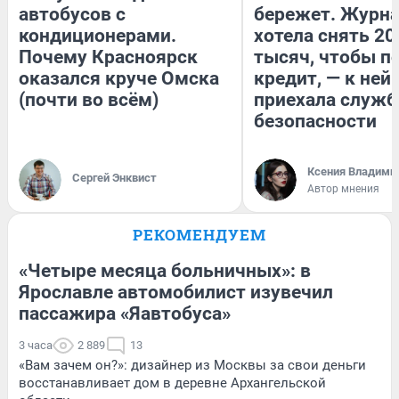
автобусов с
бережет. Журн
кондиционерами.
хотела снять 20
Почему Красноярск
тысяч, чтобы п
оказался круче Омска
кредит, — к ней
(почти во всём)
приехала служб
безопасности
Ксения Владими
Сергей Энквист
Автор мнения
РЕКОМЕНДУЕМ
«Четыре месяца больничных»: в
Ярославле автомобилист изувечил
пассажира «Яавтобуса»
3 часа
2 889
13
«Вам зачем он?»: дизайнер из Москвы за свои деньги
восстанавливает дом в деревне Архангельской