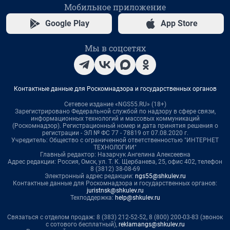
Мобильное приложение
Google Play
App Store
Мы в соцсетях
Контактные данные для Роскомнадзора и государственных органов
Сетевое издание «NGS55.RU» (18+)
Зарегистрировано Федеральной службой по надзору в сфере связи,
информационных технологий и массовых коммуникаций
(Роскомнадзор). Регистрационный номер и дата принятия решения о
регистрации - ЭЛ № ФС 77 - 78819 от 07.08.2020 г.
Учредитель: Общество с ограниченной ответственностью "ИНТЕРНЕТ
ТЕХНОЛОГИИ"
Главный редактор: Назарчук Ангелина Алексеевна
Адрес редакции: Россия, Омск, ул. Т. К. Щербанева, 25, офис 402, телефон
8 (3812) 38-08-69
Электронный адрес редакции:
ngs55@shkulev.ru
Контактные данные для Роскомнадзора и государственных органов:
juristnsk@shkulev.ru
Техподдержка:
help@shkulev.ru
Связаться с отделом продаж: 8 (383) 212-52-52, 8 (800) 200-03-83 (звонок
с сотового бесплатный),
reklamangs@shkulev.ru