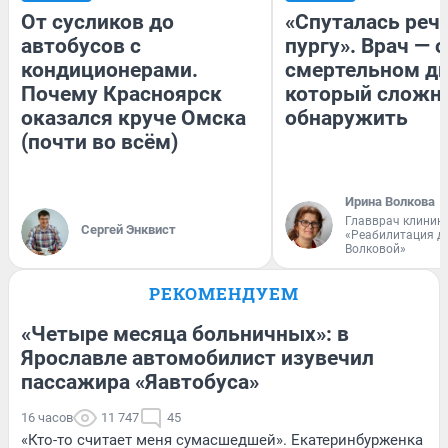
От сусликов до
«Спуталась речь
автобусов с
пургу». Врач — о
кондиционерами.
смертельном ди
Почему Красноярск
который сложн
оказался круче Омска
обнаружить
(почти во всём)
Ирина Волкова
Главврач клиник
Сергей Энквист
«Реабилитация д
Волковой»
РЕКОМЕНДУЕМ
«Четыре месяца больничных»: в
Ярославле автомобилист изувечил
пассажира «Яавтобуса»
16 часов
11 747
45
«Кто-то считает меня сумасшедшей». Екатеринбурженка