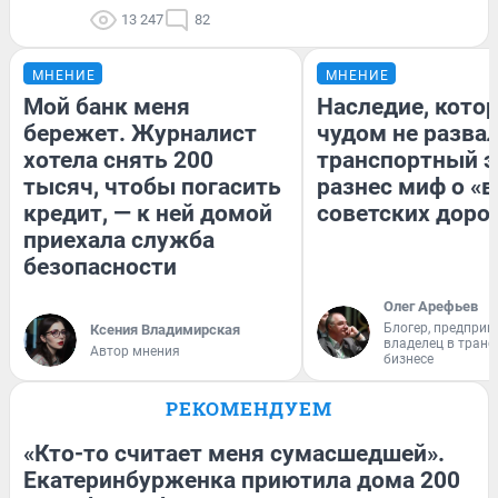
13 247
82
МНЕНИЕ
МНЕНИЕ
Мой банк меня
Наследие, кото
бережет. Журналист
чудом не разва
хотела снять 200
транспортный э
тысяч, чтобы погасить
разнес миф о «
кредит, — к ней домой
советских доро
приехала служба
безопасности
Олег Арефьев
Блогер, предприн
Ксения Владимирская
владелец в тран
Автор мнения
бизнесе
РЕКОМЕНДУЕМ
«Кто-то считает меня сумасшедшей».
Екатеринбурженка приютила дома 200