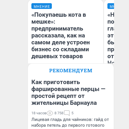
МНЕНИЕ
МНЕНИЕ
«Покупаешь кота в
«Никог
мешке»:
победи
предприниматель
главны
рассказала, как на
этого г
самом деле устроен
бьет р
бизнес со складами
прокат
дешевых товаров
отзыв 
Нолана
РЕКОМЕНДУЕМ
Наталья Шорохова
Ст
Открыла кофейную точку на
Эк
деньги соцразвития
Как приготовить
фаршированные перцы —
простой рецепт от
жительницы Барнаула
18 часов
8 758
5
Лицевая гладь для чайников: гайд от
набора петель до первого готового