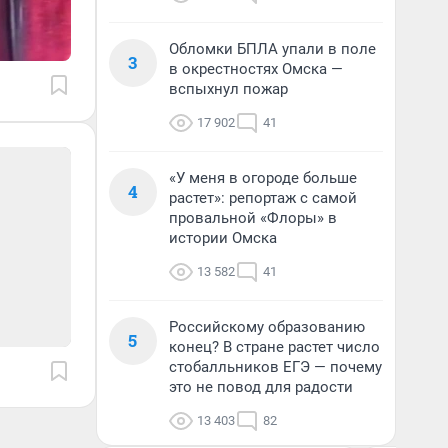
Обломки БПЛА упали в поле
3
в окрестностях Омска —
вспыхнул пожар
17 902
41
«У меня в огороде больше
4
растет»: репортаж с самой
провальной «Флоры» в
истории Омска
13 582
41
Российскому образованию
5
конец? В стране растет число
стобалльников ЕГЭ — почему
это не повод для радости
13 403
82