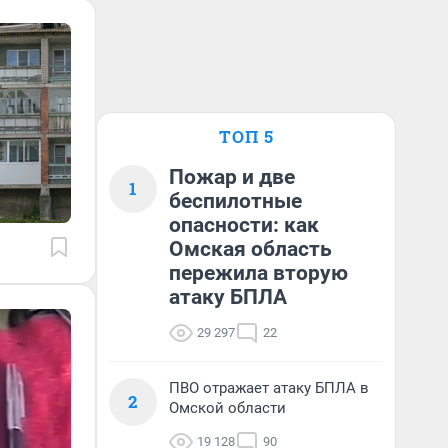
ТОП 5
Пожар и две
1
беспилотные
опасности: как
Омская область
пережила вторую
атаку БПЛА
29 297
22
ПВО отражает атаку БПЛА в
2
Омской области
19 128
90