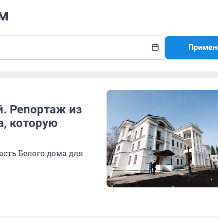
ым
Примен
. Репортаж из
, которую
асть Белого дома для