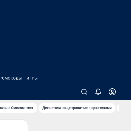
РОМОКОДЫ
ИГРЫ
заны с Омском: тест
Дети стали чаще травиться наркотиками
Появя