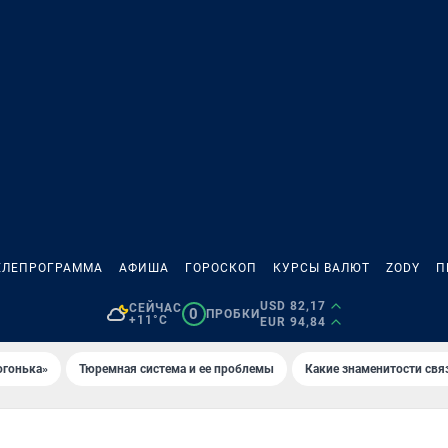
ЕЛЕПРОГРАММА
АФИША
ГОРОСКОП
КУРСЫ ВАЛЮТ
ZODY
П
USD 82,17
СЕЙЧАС
0
ПРОБКИ
+11°C
EUR 94,84
огонька»
Тюремная система и ее проблемы
Какие знаменитости свя