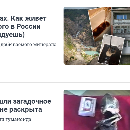
ах. Как живет
го в России
идуешь)
ее добываемого минерала
ашли загадочное
 не раскрыта
ии гуманоида