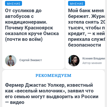
МНЕНИЕ
МНЕНИЕ
От сусликов до
Мой банк меня
автобусов с
бережет. Журн
кондиционерами.
хотела снять 20
Почему Красноярск
тысяч, чтобы п
оказался круче Омска
кредит, — к ней
(почти во всём)
приехала служб
безопасности
Ксения Владими
Сергей Энквист
Автор мнения
РЕКОМЕНДУЕМ
Фермер Джастас Уолкер, известный
как «веселый молочник», заявил что
его семью могут выдворить из России
— видео