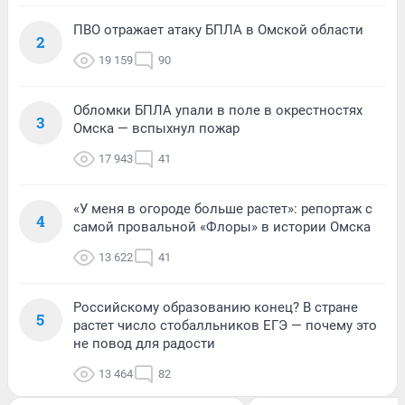
ПВО отражает атаку БПЛА в Омской области
2
19 159
90
Обломки БПЛА упали в поле в окрестностях
3
Омска — вспыхнул пожар
17 943
41
«У меня в огороде больше растет»: репортаж с
4
самой провальной «Флоры» в истории Омска
13 622
41
Российскому образованию конец? В стране
5
растет число стобалльников ЕГЭ — почему это
не повод для радости
13 464
82