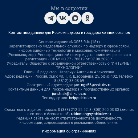
Мы в соцсетях
Контактные данные для Роскомнадзора и государственных органов
Сетевое издание «NGS55.RU» (18+)
Зарегистрировано Федеральной службой по надзору в сфере связи,
информационных технологий и массовых коммуникаций
(Роскомнадзор). Регистрационный номер и дата принятия решения о
регистрации - ЭЛ № ФС 77 - 78819 от 07.08.2020 г.
Учредитель: Общество с ограниченной ответственностью "ИНТЕРНЕТ
ТЕХНОЛОГИИ"
Главный редактор: Назарчук Ангелина Алексеевна
Адрес редакции: Россия, Омск, ул. Т. К. Щербанева, 25, офис 402, телефон
8 (3812) 38-08-69
Электронный адрес редакции:
ngs55@shkulev.ru
Контактные данные для Роскомнадзора и государственных органов:
juristnsk@shkulev.ru
Техподдержка:
help@shkulev.ru
Связаться с отделом продаж: 8 (383) 212-52-52, 8 (800) 200-03-83 (звонок
с сотового бесплатный),
reklamangs@shkulev.ru
Редакция сайта не несет ответственности за достоверность
информации, содержащейся в рекламных объявлениях.
Информация об ограничениях