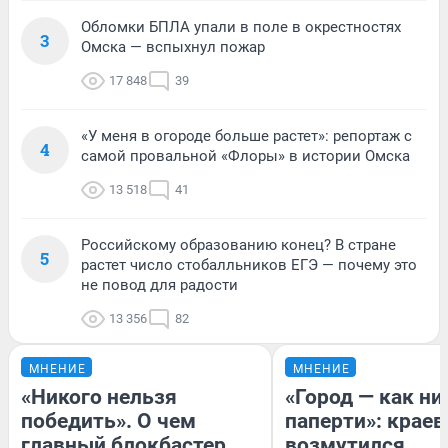
Обломки БПЛА упали в поле в окрестностях
3
Омска — вспыхнул пожар
17 848
39
«У меня в огороде больше растет»: репортаж с
4
самой провальной «Флоры» в истории Омска
13 518
41
Российскому образованию конец? В стране
5
растет число стобалльников ЕГЭ — почему это
не повод для радости
13 356
82
МНЕНИЕ
МНЕНИЕ
«Никого нельзя
«Город — как н
победить». О чем
паперти»: краев
главный блокбастер
возмутился