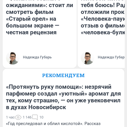
ожиданиями»: стоит ли
тебя боюсь! Рад
смотреть фильм
отложили прок
«Старый орел» на
«Человека-паук
большом экране —
отзыв о фильме
честная рецензия
«человека-булк
Надежда Губарь
Надежда Губарь
РЕКОМЕНДУЕМ
«Протянуть руку помощи»: незрячий
парфюмер создал «уютный» аромат для
тех, кому страшно, — он уже увековечил
в духах Новосибирск
1 час
1 146
10
«Год преследовал и облил кислотой». Рассказ