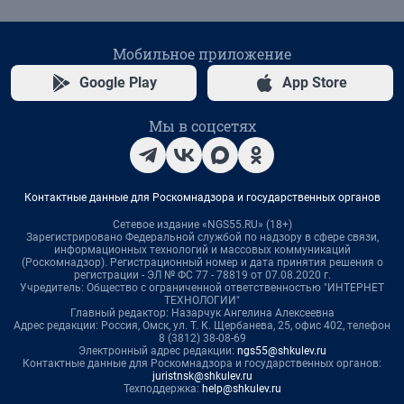
Мобильное приложение
Google Play
App Store
Мы в соцсетях
Контактные данные для Роскомнадзора и государственных органов
Сетевое издание «NGS55.RU» (18+)
Зарегистрировано Федеральной службой по надзору в сфере связи,
информационных технологий и массовых коммуникаций
(Роскомнадзор). Регистрационный номер и дата принятия решения о
регистрации - ЭЛ № ФС 77 - 78819 от 07.08.2020 г.
Учредитель: Общество с ограниченной ответственностью "ИНТЕРНЕТ
ТЕХНОЛОГИИ"
Главный редактор: Назарчук Ангелина Алексеевна
Адрес редакции: Россия, Омск, ул. Т. К. Щербанева, 25, офис 402, телефон
8 (3812) 38-08-69
Электронный адрес редакции:
ngs55@shkulev.ru
Контактные данные для Роскомнадзора и государственных органов:
juristnsk@shkulev.ru
Техподдержка:
help@shkulev.ru